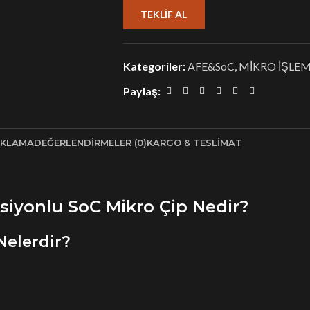
TEKLIF AL
Kategoriler:
AFE&SoC
,
MİKRO İŞLEM
Paylaş:
IKLAMA
DEĞERLENDIRMELER (0)
KARGO & TESLIMAT
iyonlu SoC Mikro Çip Nedir?
Nelerdir?