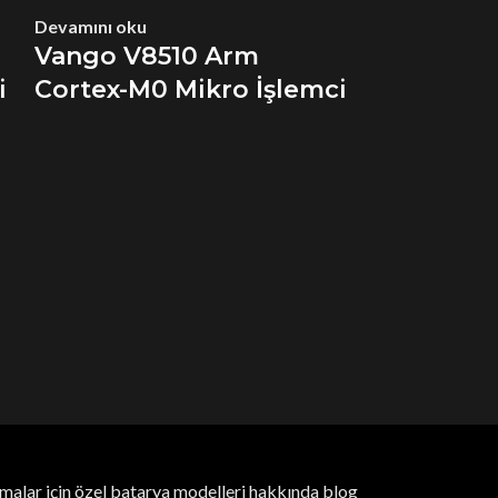
Devamını oku
Vango V8510 Arm
i
Cortex-M0 Mikro İşlemci
Devamını oku
Vango V92
Osilatörs
AFE Mikr