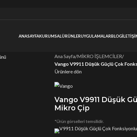
ANASAYFA
KURUMSAL
ÜRÜNLER
UYGULAMALAR
BLOG
İLETİŞİ
Ana Sayfa
/
MİKRO İŞLEMCİLER
/
Vango V9911 Düşük Güçlü Çok Fonks
Ürünlere dön
Vango V9911 Düşük Gü
Mikro Çip
*Ürün görselleri temsilidir.