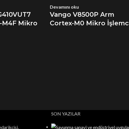
Devamını oku
G410VUT7
Vango V8500P Arm
-M4F Mikro
Cortex-M0 Mikro İşlemc
SON YAZILAR
darikçisi.