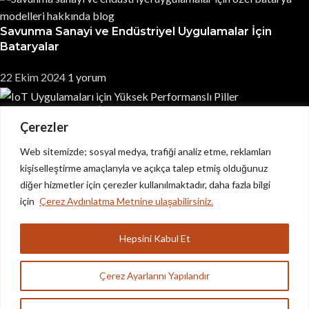
Savunma Sanayi ve Endüstriyel Uygulamalar İçin
Bataryalar
22 Ekim 2024
1 yorum
IoT Uygulamaları İçin Yüksek Performanslı Piller
Çerezler
21 Ekim 2024
1 yorum
Web sitemizde; sosyal medya, trafiği analiz etme, reklamları
© 2025
HDA Enerji
Tüm Hakları Saklıdır.
kişiselleştirme amaçlarıyla ve açıkça talep etmiş olduğunuz
diğer hizmetler için çerezler kullanılmaktadır, daha fazla bilgi
için
Çerez Aydınlatma Metnine ulaşabilirsiniz.
Hepsini Kabul Et
Arama
Çerez Ayarlarını Yapılandır
Aradığınız ürünleri bulmak için yazmaya başlayın.