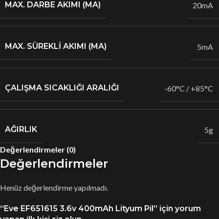
MAX. DARBE AKIMI (MA)
20mA
MAX. SÜREKLİ AKIMI (MA)
5mA
ÇALIŞMA SICAKLIĞI ARALIĞI
-60°C / +85°C
AĞIRLIK
5g
Değerlendirmeler (0)
Değerlendirmeler
Henüz değerlendirme yapılmadı.
“Eve EF651615 3.6v 400mAh Lityum Pil” için yorum