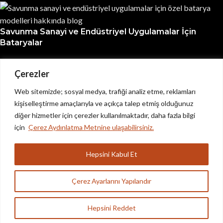
Savunma Sanayi ve Endüstriyel Uygulamalar İçin
Bataryalar
22 Ekim 2024
1 yorum
Çerezler
IoT Uygulamaları İçin Yüksek Performanslı Piller
Web sitemizde; sosyal medya, trafiği analiz etme, reklamları
kişiselleştirme amaçlarıyla ve açıkça talep etmiş olduğunuz
21 Ekim 2024
1 yorum
diğer hizmetler için çerezler kullanılmaktadır, daha fazla bilgi
© 2025
HDA Enerji
Tüm Hakları Saklıdır.
için
Çerez Aydınlatma Metnine ulaşabilirsiniz.
Hepsini Kabul Et
Çerez Ayarlarını Yapılandır
Arama
Hepsini Reddet
Aradığınız ürünleri bulmak için yazmaya başlayın.