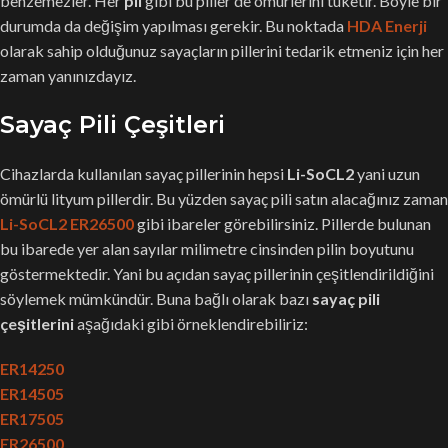
benzemezler. Her
pil
gibi bu piller de ömürlerini tüketir. Böyle bir
durumda da değişim yapılması gerekir. Bu noktada
HDA Enerji
olarak sahip olduğunuz sayaçların pillerini tedarik etmeniz için her
zaman yanınızdayız.
Sayaç Pili Çeşitleri
Cihazlarda kullanılan sayaç pillerinin hepsi
Li-SoCL2
yani uzun
ömürlü lityum pillerdir. Bu yüzden sayaç pili satın alacağınız zaman
Li-SoCL2 ER26500
gibi ibareler görebilirsiniz. Pillerde bulunan
bu ibarede yer alan sayılar milimetre cinsinden pilin boyutunu
göstermektedir. Yani bu açıdan sayaç pillerinin çeşitlendirildiğini
söylemek mümkündür. Buna bağlı olarak bazı
sayaç pili
çeşitlerini
aşağıdaki gibi örneklendirebiliriz:
ER14250
ER14505
ER17505
ER26500